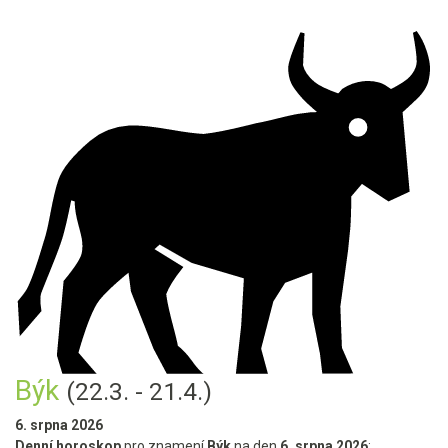
Býk
(22.3. - 21.4.)
6. srpna 2026
Denní horoskop
pro znamení
Býk
na den
6. srpna 2026
: